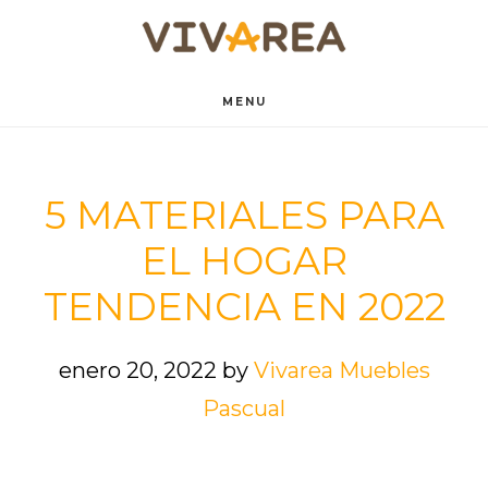
Saltar
Saltar
al
al
contenido
pie
MENU
principal
de
página
5 MATERIALES PARA
EL HOGAR
TENDENCIA EN 2022
enero 20, 2022
by
Vivarea Muebles
Pascual