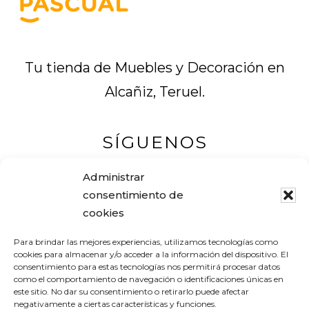
Tu tienda de Muebles y Decoración en
Alcañiz, Teruel.
SÍGUENOS
Administrar
consentimiento de
cookies
Muebles Pascual
Para brindar las mejores experiencias, utilizamos tecnologías como
Tel. +34 978 83 12 16
cookies para almacenar y/o acceder a la información del dispositivo. El
consentimiento para estas tecnologías nos permitirá procesar datos
Avenida Aragón, 19
como el comportamiento de navegación o identificaciones únicas en
este sitio. No dar su consentimiento o retirarlo puede afectar
44600 ALCAÑIZ (Teruel) – España
negativamente a ciertas características y funciones.