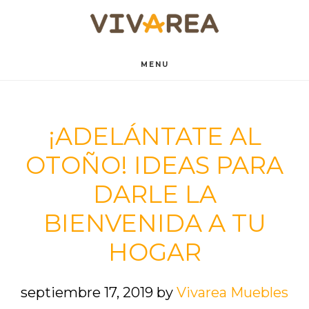
Saltar
Saltar
al
al
contenido
pie
MENU
principal
de
página
¡ADELÁNTATE AL
OTOÑO! IDEAS PARA
DARLE LA
BIENVENIDA A TU
HOGAR
septiembre 17, 2019
by
Vivarea Muebles