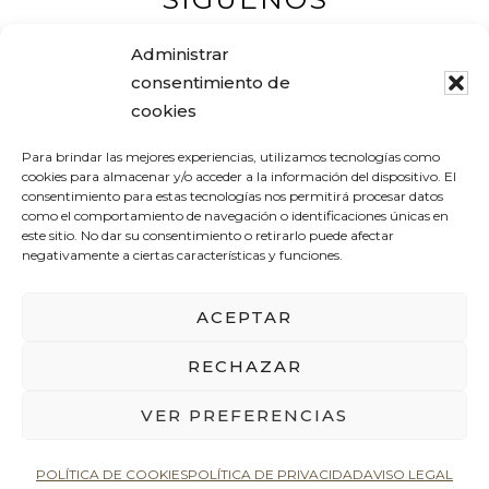
Administrar
consentimiento de
cookies
Muebles Pascual
Para brindar las mejores experiencias, utilizamos tecnologías como
Tel. +34 978 83 12 16
cookies para almacenar y/o acceder a la información del dispositivo. El
consentimiento para estas tecnologías nos permitirá procesar datos
Avenida Aragón, 19
como el comportamiento de navegación o identificaciones únicas en
este sitio. No dar su consentimiento o retirarlo puede afectar
44600 ALCAÑIZ (Teruel) – España
negativamente a ciertas características y funciones.
pascualantolimuebles@gmail.com
ACEPTAR
RECHAZAR
AVISO LEGAL
POLÍTICA DE PRIVACIDAD
POLÍTICA DE COOKIES
VER PREFERENCIAS
Copyright © 2026
POLÍTICA DE COOKIES
POLÍTICA DE PRIVACIDAD
AVISO LEGAL