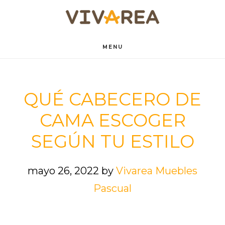
Saltar
Saltar
al
al
contenido
pie
MENU
principal
de
página
QUÉ CABECERO DE
CAMA ESCOGER
SEGÚN TU ESTILO
mayo 26, 2022
by
Vivarea Muebles
Pascual