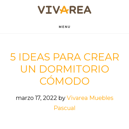
Saltar
Saltar
al
al
contenido
pie
MENU
principal
de
página
5 IDEAS PARA CREAR
UN DORMITORIO
CÓMODO
marzo 17, 2022
by
Vivarea Muebles
Pascual