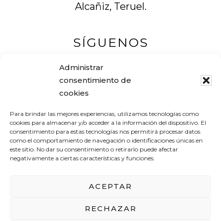
Alcañiz, Teruel.
SÍGUENOS
Administrar
consentimiento de
cookies
Muebles Pascual
Para brindar las mejores experiencias, utilizamos tecnologías como
Tel. +34 978 83 12 16
cookies para almacenar y/o acceder a la información del dispositivo. El
consentimiento para estas tecnologías nos permitirá procesar datos
Avenida Aragón, 19
como el comportamiento de navegación o identificaciones únicas en
este sitio. No dar su consentimiento o retirarlo puede afectar
44600 ALCAÑIZ (Teruel) – España
negativamente a ciertas características y funciones.
pascualantolimuebles@gmail.com
ACEPTAR
RECHAZAR
AVISO LEGAL
POLÍTICA DE PRIVACIDAD