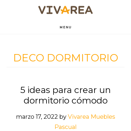
Saltar
Saltar
al
al
contenido
pie
MENU
principal
de
página
DECO DORMITORIO
5 ideas para crear un
dormitorio cómodo
marzo 17, 2022
by
Vivarea Muebles
Pascual