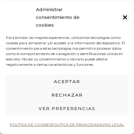
Alfombras vinílicas
Administrar
consentimiento de
cookies
Para brindar las mejores experiencias, utilizamos tecnologías como
Seguro que las has visto sobre todo
cookies para almacenar y/o acceder a la información del dispositivo. El
consentimiento para estas tecnologías nos permitirá procesar datos
como el comportamiento de navegación o identificaciones únicas en
en zonas como la cocina o de
este sitio. No dar su consentimiento o retirarlo puede afectar
negativamente a ciertas características y funciones.
exterior, pero sin duda también son
una buena opción para tu
ACEPTAR
dormitorio. Al ser sintéticas y no
RECHAZAR
tener fibras no acumulan polvo ni
VER PREFERENCIAS
suciedad, por lo que son de fácil
limpieza. Podrás encontrar infinidad
POLÍTICA DE COOKIES
POLÍTICA DE PRIVACIDAD
AVISO LEGAL