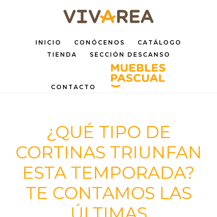
Saltar
Saltar
al
al
INICIO
CONÓCENOS
CATÁLOGO
contenido
pie
TIENDA
SECCIÓN DESCANSO
principal
de
página
CONTACTO
¿QUÉ TIPO DE
CORTINAS TRIUNFAN
ESTA TEMPORADA?
TE CONTAMOS LAS
ÚLTIMAS