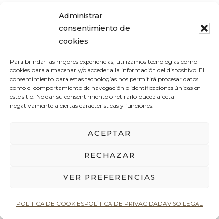
Administrar
consentimiento de
cookies
Para brindar las mejores experiencias, utilizamos tecnologías como
cookies para almacenar y/o acceder a la información del dispositivo. El
consentimiento para estas tecnologías nos permitirá procesar datos
como el comportamiento de navegación o identificaciones únicas en
este sitio. No dar su consentimiento o retirarlo puede afectar
negativamente a ciertas características y funciones.
Todos conocemos la función
ambiental de una buena luz. Con
ACEPTAR
ella puedes crear diferentes
RECHAZAR
energías dentro de la personalidad
VER PREFERENCIAS
de tu casa o incluso dentro de un
POLÍTICA DE COOKIES
POLÍTICA DE PRIVACIDAD
AVISO LEGAL
mismo espacio. Por ello, es