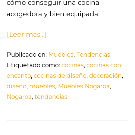
cómo conseguir una cocina
acogedora y bien equipada.
[Leer más…]
acerca
de
Publicado en:
Muebles
,
Tendencias
Diez
Etiquetado como:
cocinas
,
cocinas con
sencillos
encanto
,
cocinas de diseño
,
decoración
,
trucos
diseño
,
muebles
,
Muebles Nogaroa
,
con
Nogaroa
,
tendencias
los
que
conseguir