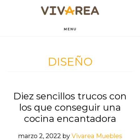
Saltar
Saltar
al
al
contenido
pie
MENU
principal
de
página
DISEÑO
Diez sencillos trucos con
los que conseguir una
cocina encantadora
marzo 2, 2022
by
Vivarea Muebles