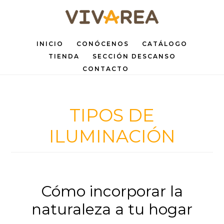
Saltar
Saltar
al
al
INICIO
CONÓCENOS
CATÁLOGO
contenido
pie
TIENDA
SECCIÓN DESCANSO
principal
de
CONTACTO
página
TIPOS DE
ILUMINACIÓN
Cómo incorporar la
naturaleza a tu hogar