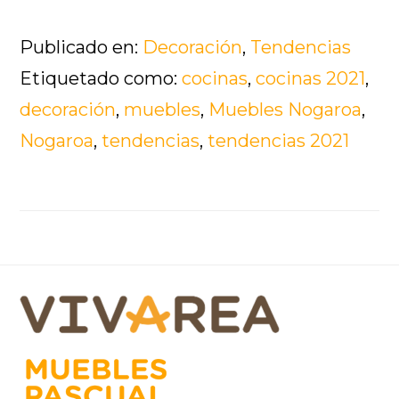
de
Publicado en:
Decoración
,
Tendencias
¿Quieres
Etiquetado como:
cocinas
,
cocinas 2021
,
una
decoración
,
muebles
,
Muebles Nogaroa
,
cocina
Nogaroa
,
tendencias
,
tendencias 2021
de
revista?
¡Toma
nota
Footer
de
nuestros
consejos!