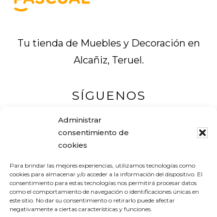
Tu tienda de Muebles y Decoración en
Alcañiz, Teruel.
SÍGUENOS
Administrar
consentimiento de
cookies
Muebles Pascual
Para brindar las mejores experiencias, utilizamos tecnologías como
Tel. +34 978 83 12 16
cookies para almacenar y/o acceder a la información del dispositivo. El
consentimiento para estas tecnologías nos permitirá procesar datos
Avenida Aragón, 19
como el comportamiento de navegación o identificaciones únicas en
este sitio. No dar su consentimiento o retirarlo puede afectar
44600 ALCAÑIZ (Teruel) – España
negativamente a ciertas características y funciones.