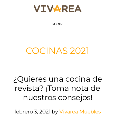
Saltar
Saltar
al
al
contenido
pie
MENU
principal
de
página
COCINAS 2021
¿Quieres una cocina de
revista? ¡Toma nota de
nuestros consejos!
febrero 3, 2021
by
Vivarea Muebles