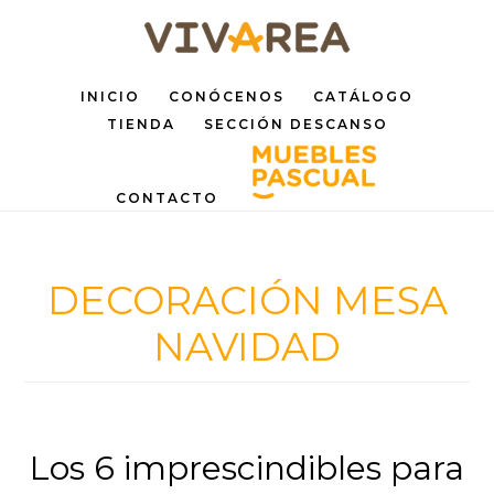
Saltar
Saltar
al
al
INICIO
CONÓCENOS
CATÁLOGO
contenido
pie
TIENDA
SECCIÓN DESCANSO
principal
de
página
CONTACTO
DECORACIÓN MESA
NAVIDAD
Los 6 imprescindibles para