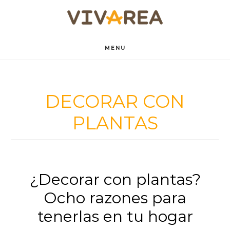
Saltar
Saltar
al
al
contenido
pie
MENU
principal
de
página
DECORAR CON
PLANTAS
¿Decorar con plantas?
Ocho razones para
tenerlas en tu hogar