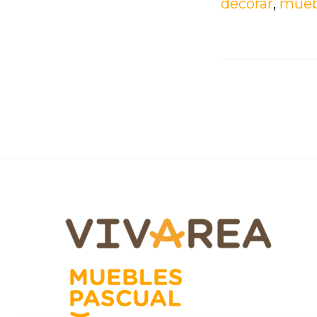
decorar
,
mueb
Footer