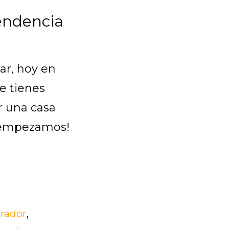
tendencia
ar, hoy en
e tienes
r una casa
e empezamos!
rador
,