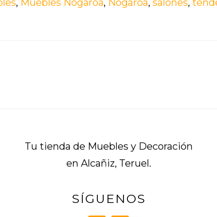
les
,
Muebles Nogaroa
,
Nogaroa
,
salones
,
tend
para
tener
una
casa
en
tendencia
durante
todo
Tu tienda de Muebles y Decoración
el
en Alcañiz, Teruel.
2021
SÍGUENOS