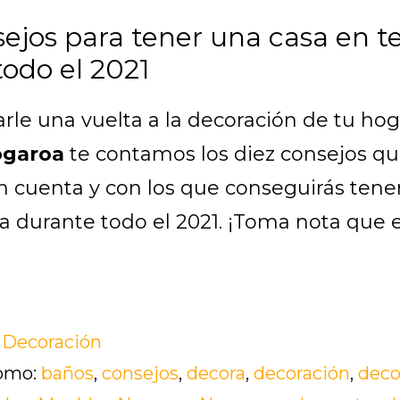
sejos para tener una casa en 
todo el 2021
arle una vuelta a la decoración de tu hog
ogaroa
te contamos los diez consejos qu
n cuenta y con los que conseguirás tene
a durante todo el 2021. ¡Toma nota qu
acerca
de
:
Decoración
Diez
como:
baños
,
consejos
,
decora
,
decoración
,
deco
consejos