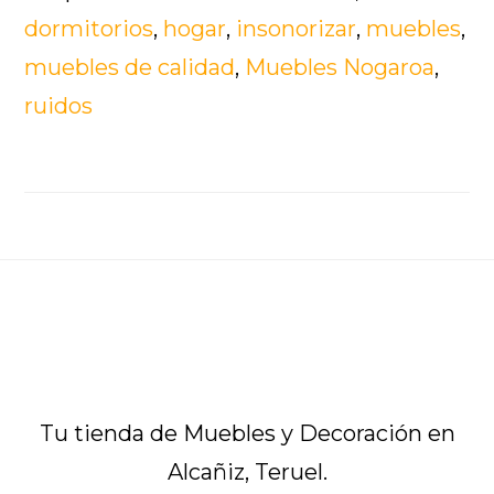
cambios
dormitorios
,
hogar
,
insonorizar
,
muebles
,
en
muebles de calidad
,
Muebles Nogaroa
,
tu
ruidos
decoración
que
te
permitirán
Footer
aislar
ruidos
Tu tienda de Muebles y Decoración en
Alcañiz, Teruel.