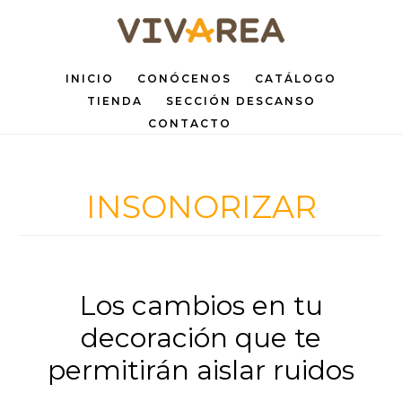
Saltar
Saltar
al
al
INICIO
CONÓCENOS
CATÁLOGO
contenido
pie
TIENDA
SECCIÓN DESCANSO
principal
de
CONTACTO
página
INSONORIZAR
Los cambios en tu
decoración que te
permitirán aislar ruidos