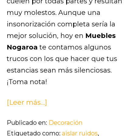
cuelen por todas partes y resultan
muy molestos. Aunque una
insonorización completa sería la
mejor solución, hoy en
Muebles
Nogaroa
te contamos algunos
trucos con los que hacer que tus
estancias sean más silenciosas.
¡Toma nota!
[Leer más…]
acerca
de
Publicado en:
Decoración
Los
Etiquetado como:
aislar ruidos
,