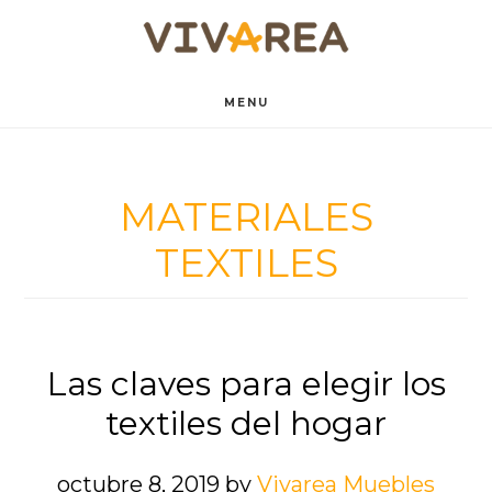
Saltar
Saltar
al
al
contenido
pie
MENU
principal
de
página
MATERIALES
TEXTILES
Las claves para elegir los
textiles del hogar
octubre 8, 2019
by
Vivarea Muebles