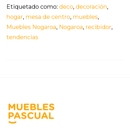
Etiquetado como:
deco
,
decoración
,
que
hogar
,
mesa de centro
,
muebles
,
tu
Muebles Nogaroa
,
Nogaroa
,
recibidor
,
decoración
tendencias
deje
con
la
boca
Footer
abierta?
Aquí
tienes
8