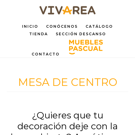
Saltar
Saltar
al
al
INICIO
CONÓCENOS
CATÁLOGO
contenido
pie
TIENDA
SECCIÓN DESCANSO
principal
de
página
CONTACTO
MESA DE CENTRO
¿Quieres que tu
decoración deje con la