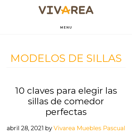
Saltar
Saltar
al
al
contenido
pie
MENU
principal
de
página
MODELOS DE SILLAS
10 claves para elegir las
sillas de comedor
perfectas
abril 28, 2021
by
Vivarea Muebles Pascual