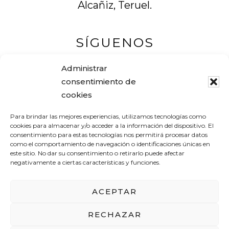
Alcañiz, Teruel.
SÍGUENOS
Administrar
consentimiento de
cookies
Muebles Pascual
Para brindar las mejores experiencias, utilizamos tecnologías como
Tel. +34 978 83 12 16
cookies para almacenar y/o acceder a la información del dispositivo. El
consentimiento para estas tecnologías nos permitirá procesar datos
Avenida Aragón, 19
como el comportamiento de navegación o identificaciones únicas en
este sitio. No dar su consentimiento o retirarlo puede afectar
44600 ALCAÑIZ (Teruel) – España
negativamente a ciertas características y funciones.
pascualantolimuebles@gmail.com
ACEPTAR
RECHAZAR
AVISO LEGAL
POLÍTICA DE PRIVACIDAD
POLÍTICA DE COOKIES