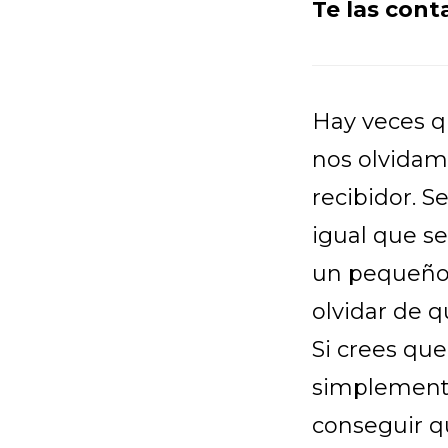
Te las con
Hay veces q
nos olvidam
recibidor. 
igual que s
un pequeño 
olvidar de q
Si crees qu
simplemente
conseguir q