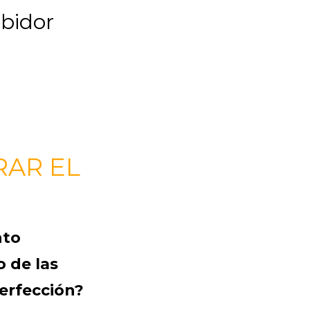
ibidor
RAR EL
nto
 de las
perfección?