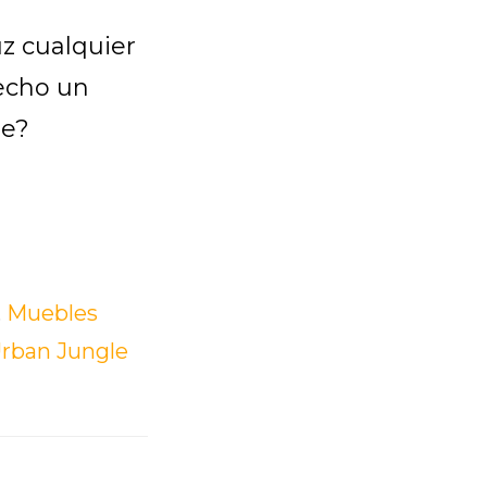
uz cualquier
hecho un
te?
,
Muebles
rban Jungle