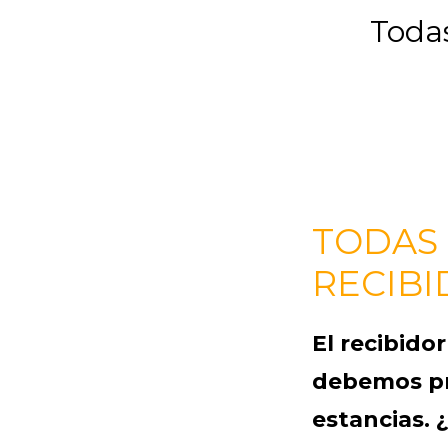
Todas
TODAS 
RECIB
El recibido
debemos pre
estancias. 