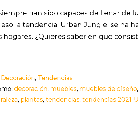
siempre han sido capaces de llenar de l
 eso la tendencia ‘Urban Jungle’ se ha 
s hogares. ¿Quieres saber en qué consis
acerca
de
:
Decoración
,
Tendencias
‘Urban
como:
decoración
,
muebles
,
muebles de diseño
Jungle’,
raleza
,
plantas
,
tendencias
,
tendencias 2021
,
U
la
última
tendencia