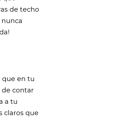
ras de techo
o nunca
ida!
 que en tu
e de contar
a a tu
s claros que