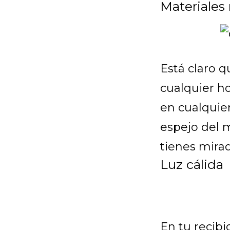
Materiales 
Está claro q
cualquier h
en cualquier
espejo del m
tienes mirad
Luz cálida
En tu recib