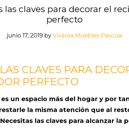
de
 las claves para decorar el rec
decoración
perfecto
que
triunfa
junio 17, 2019
by
Vivarea Muebles Pascual
en
interiores
LAS CLAVES PARA DECO
IDOR PERFECTO
r es un espacio más del hogar y por ta
starle la misma atención que al resto
¿Necesitas las claves para alcanzar la 