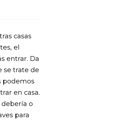
ras casas
es, el
s entrar. Da
 se trate de
os podemos
trar en casa.
 debería o
aves para