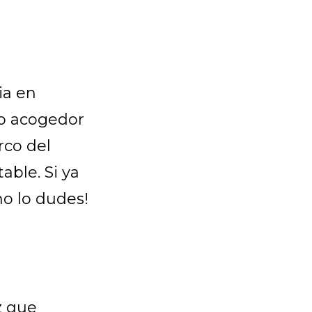
ia en
to acogedor
rco del
able. Si ya
no lo dudes!
z que