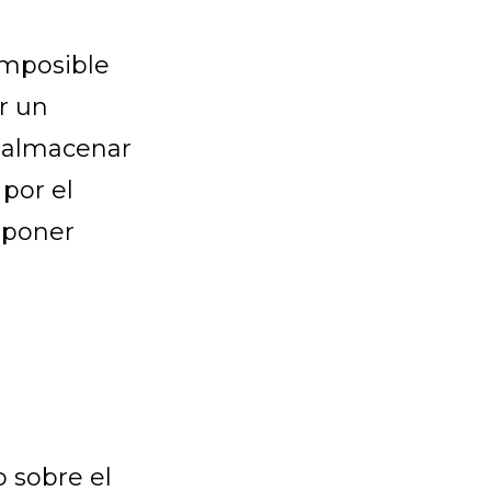
 imposible
r un
a almacenar
 por el
s poner
o sobre el