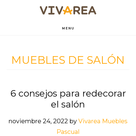
Saltar
Saltar
al
al
contenido
pie
MENU
principal
de
página
MUEBLES DE SALÓN
6 consejos para redecorar
el salón
noviembre 24, 2022
by
Vivarea Muebles
Pascual