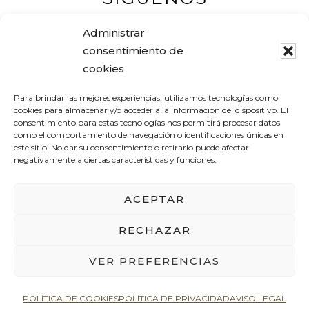
Administrar
consentimiento de
cookies
Muebles Pascual
Para brindar las mejores experiencias, utilizamos tecnologías como
Tel. +34 978 83 12 16
cookies para almacenar y/o acceder a la información del dispositivo. El
consentimiento para estas tecnologías nos permitirá procesar datos
Avenida Aragón, 19
como el comportamiento de navegación o identificaciones únicas en
este sitio. No dar su consentimiento o retirarlo puede afectar
44600 ALCAÑIZ (Teruel) – España
negativamente a ciertas características y funciones.
pascualantolimuebles@gmail.com
ACEPTAR
RECHAZAR
AVISO LEGAL
POLÍTICA DE PRIVACIDAD
POLÍTICA DE COOKIES
VER PREFERENCIAS
Copyright © 2026
POLÍTICA DE COOKIES
POLÍTICA DE PRIVACIDAD
AVISO LEGAL