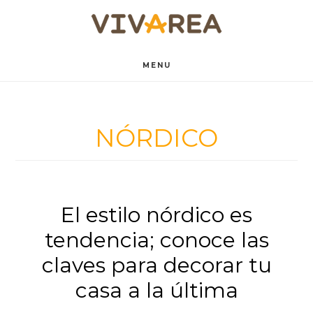
Saltar
Saltar
al
al
contenido
pie
MENU
principal
de
página
NÓRDICO
El estilo nórdico es
tendencia; conoce las
claves para decorar tu
casa a la última