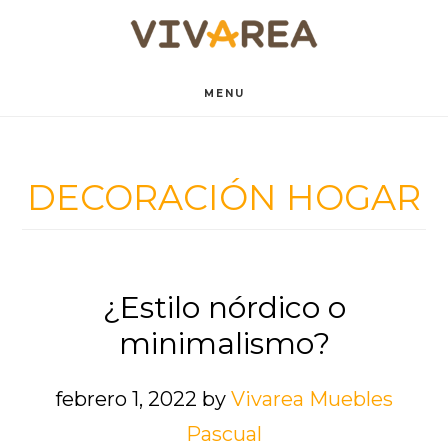
Saltar
Saltar
al
al
contenido
pie
MENU
principal
de
página
DECORACIÓN HOGAR
¿Estilo nórdico o
minimalismo?
febrero 1, 2022
by
Vivarea Muebles
Pascual