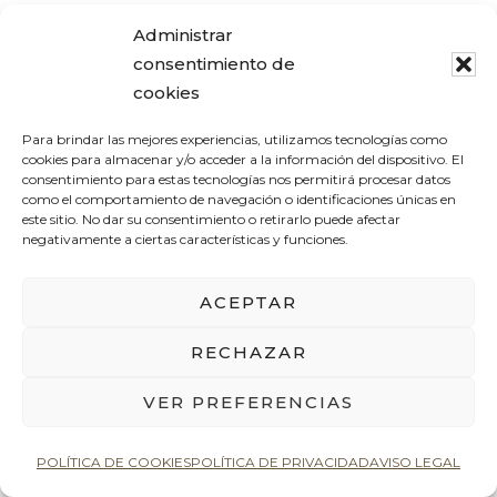
¡Contáctanos!
Administrar
consentimiento de
cookies
Para brindar las mejores experiencias, utilizamos tecnologías como
cookies para almacenar y/o acceder a la información del dispositivo. El
Publicado en:
Decoración
,
Dormitorio
,
consentimiento para estas tecnologías nos permitirá procesar datos
como el comportamiento de navegación o identificaciones únicas en
Muebles
,
Recibidor
,
Salón
,
Tendencias
este sitio. No dar su consentimiento o retirarlo puede afectar
negativamente a ciertas características y funciones.
Etiquetado como:
cómodas
,
decoración
,
decoración de interiores
,
decoración
ACEPTAR
hogar
,
decoración recibidor
,
dormitorios
,
RECHAZAR
ideas decoración
,
mueble auxiliar
,
VER PREFERENCIAS
muebles de calidad
,
Muebles Nogaroa
,
salones
,
tendencias decoración
POLÍTICA DE COOKIES
POLÍTICA DE PRIVACIDAD
AVISO LEGAL