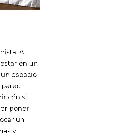
nista. A
estar en un
 un espacio
 pared
incón si
por poner
locar un
nas y