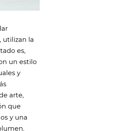
lar
utilizan la
tado es,
on un estilo
ales y
ás
de arte,
ión que
dos y una
volumen.