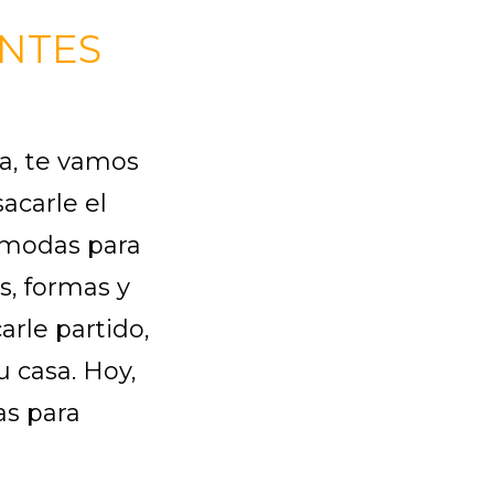
ENTES
da, te vamos
acarle el
ómodas para
s, formas y
arle partido,
u casa. Hoy,
as para