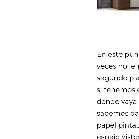
En este punt
veces no le
segundo pla
si tenemos 
donde vaya 
sabemos dar
papel pintad
espejo visto