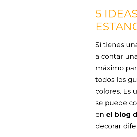
5 IDEA
ESTAN
Si tienes u
a contar una
máximo part
todos los gu
colores. Es 
se puede con
en
el blog
decorar dif