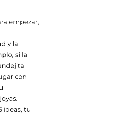
ara empezar,
d y la
o, si la
andejita
jugar con
tu
joyas.
 ideas, tu