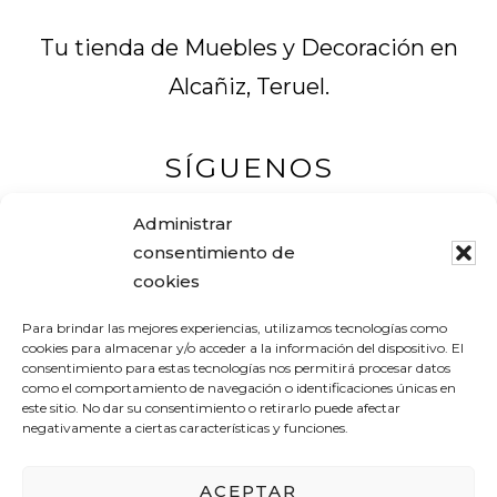
Tu tienda de Muebles y Decoración en
Alcañiz, Teruel.
SÍGUENOS
Administrar
consentimiento de
cookies
Muebles Pascual
Para brindar las mejores experiencias, utilizamos tecnologías como
Tel. +34 978 83 12 16
cookies para almacenar y/o acceder a la información del dispositivo. El
consentimiento para estas tecnologías nos permitirá procesar datos
Avenida Aragón, 19
como el comportamiento de navegación o identificaciones únicas en
este sitio. No dar su consentimiento o retirarlo puede afectar
44600 ALCAÑIZ (Teruel) – España
negativamente a ciertas características y funciones.
pascualantolimuebles@gmail.com
ACEPTAR