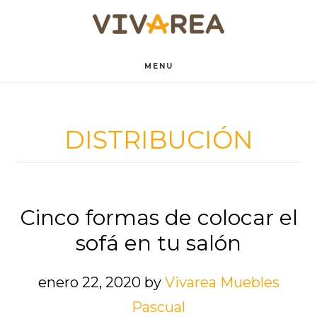
Saltar
Saltar
al
al
contenido
pie
MENU
principal
de
página
DISTRIBUCIÓN
Cinco formas de colocar el
sofá en tu salón
enero 22, 2020
by
Vivarea Muebles
Pascual