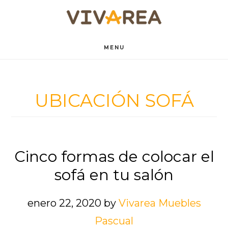
Saltar
Saltar
al
al
contenido
pie
MENU
principal
de
página
UBICACIÓN SOFÁ
Cinco formas de colocar el
sofá en tu salón
enero 22, 2020
by
Vivarea Muebles
Pascual