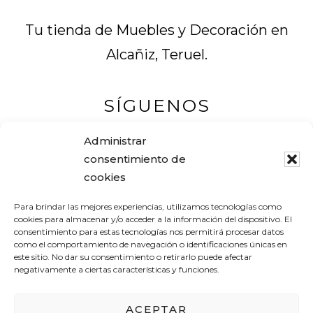
Tu tienda de Muebles y Decoración en
Alcañiz, Teruel.
SÍGUENOS
Administrar
consentimiento de
cookies
Muebles Pascual
Para brindar las mejores experiencias, utilizamos tecnologías como
Tel. +34 978 83 12 16
cookies para almacenar y/o acceder a la información del dispositivo. El
consentimiento para estas tecnologías nos permitirá procesar datos
Avenida Aragón, 19
como el comportamiento de navegación o identificaciones únicas en
este sitio. No dar su consentimiento o retirarlo puede afectar
44600 ALCAÑIZ (Teruel) – España
negativamente a ciertas características y funciones.
pascualantolimuebles@gmail.com
ACEPTAR